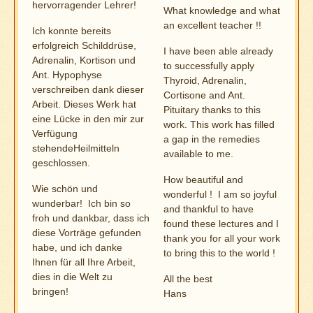
hervorragender Lehrer!
What knowledge and what
an excellent teacher !!
Ich konnte bereits
erfolgreich Schilddrüse,
I have been able already
Adrenalin, Kortison und
to successfully apply
Ant. Hypophyse
Thyroid, Adrenalin,
verschreiben dank dieser
Cortisone and Ant.
Arbeit. Dieses Werk hat
Pituitary thanks to this
eine Lücke in den mir zur
work. This work has filled
Verfügung
a gap in the remedies
stehendeHeilmitteln
available to me.
geschlossen.
How beautiful and
Wie schön und
wonderful ! I am so joyful
wunderbar! Ich bin so
and thankful to have
froh und dankbar, dass ich
found these lectures and I
diese Vorträge gefunden
thank you for all your work
habe, und ich danke
to bring this to the world !
Ihnen für all Ihre Arbeit,
dies in die Welt zu
All the best
bringen!
Hans