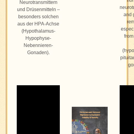
ho
Neurotransmittern
neurot
und Drüsenmitteln –
and 
besonders solchen
rem
aus der HPA-Achse
especi
(Hypothalamus-
from
Hypophyse-
Nebennieren-
(hypo
Gonaden).
pituit
go