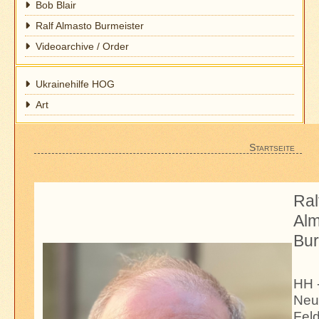
Bob Blair
Ralf Almasto Burmeister
Videoarchive / Order
Ukrainehilfe HOG
Art
Startseite
Ral
Alm
Bur
HH 
Ne
Fel