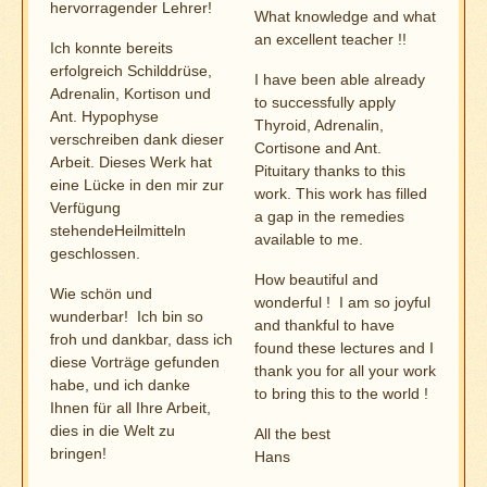
hervorragender Lehrer!
What knowledge and what
an excellent teacher !!
Ich konnte bereits
erfolgreich Schilddrüse,
I have been able already
Adrenalin, Kortison und
to successfully apply
Ant. Hypophyse
Thyroid, Adrenalin,
verschreiben dank dieser
Cortisone and Ant.
Arbeit. Dieses Werk hat
Pituitary thanks to this
eine Lücke in den mir zur
work. This work has filled
Verfügung
a gap in the remedies
stehendeHeilmitteln
available to me.
geschlossen.
How beautiful and
Wie schön und
wonderful ! I am so joyful
wunderbar! Ich bin so
and thankful to have
froh und dankbar, dass ich
found these lectures and I
diese Vorträge gefunden
thank you for all your work
habe, und ich danke
to bring this to the world !
Ihnen für all Ihre Arbeit,
dies in die Welt zu
All the best
bringen!
Hans