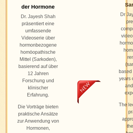
Sa
der Hormone
Dr Ja
Dr. Jayesh Shah
pre
präsentiert eine
comp
umfassende
video
Videoserie über
hormo
hormonbezogene
hom
homöopathische
re
Mittel (Sarkoden),
(sa
basierend auf über
based 
12 Jahren
years 
Forschung und
and
klinischer
exp
Erfahrung.
The lec
Die Vorträge bieten
pr
praktische Ansätze
appr
zur Anwendung von
the
Hormonen,