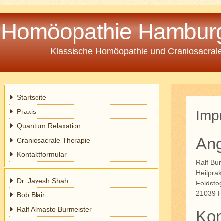
Homöopathie Hambur
Klassische Homöopathie und Craniosacrale
Startseite
Praxis
Imp
Quantum Relaxation
An
Craniosacrale Therapie
Kontaktformular
Ralf Bu
Heilpra
Dr. Jayesh Shah
Feldste
21039 
Bob Blair
Ralf Almasto Burmeister
Kon