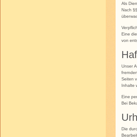
Als Die
Nach §§
überwac
Verpfli
Eine di
von ent
Haf
Unser A
fremden
Seiten 
Inhalte
Eine pe
Bei Bek
Urh
Die dur
Bearbei