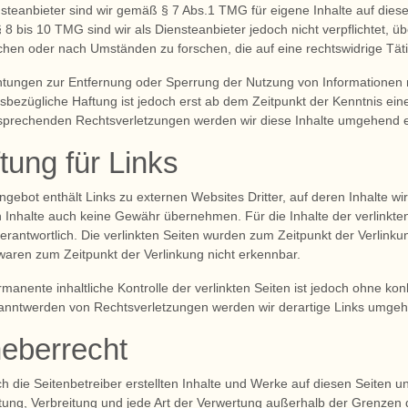
nsteanbieter sind wir gemäß § 7 Abs.1 TMG für eigene Inhalte auf dies
 8 bis 10 TMG sind wir als Diensteanbieter jedoch nicht verpflichtet, ü
hen oder nach Umständen zu forschen, die auf eine rechtswidrige Täti
chtungen zur Entfernung oder Sperrung der Nutzung von Informationen
esbezügliche Haftung ist jedoch erst ab dem Zeitpunkt der Kenntnis ei
sprechenden Rechtsverletzungen werden wir diese Inhalte umgehend e
tung für Links
ngebot enthält Links zu externen Websites Dritter, auf deren Inhalte wi
 Inhalte auch keine Gewähr übernehmen. Für die Inhalte der verlinkten S
verantwortlich. Die verlinkten Seiten wurden zum Zeitpunkt der Verlink
 waren zum Zeitpunkt der Verlinkung nicht erkennbar.
rmanente inhaltliche Kontrolle der verlinkten Seiten ist jedoch ohne ko
anntwerden von Rechtsverletzungen werden wir derartige Links umgeh
eberrecht
ch die Seitenbetreiber erstellten Inhalte und Werke auf diesen Seiten u
tung, Verbreitung und jede Art der Verwertung außerhalb der Grenzen 