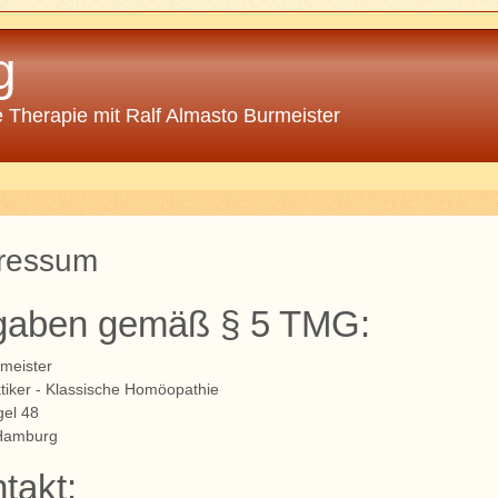
g
 Therapie mit Ralf Almasto Burmeister
ressum
gaben gemäß § 5 TMG:
rmeister
ktiker - Klassische Homöopathie
gel 48
Hamburg
takt: